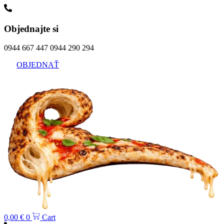
Preskočiť
na
obsah
Objednajte si
0944 667 447 0944 290 294
OBJEDNAŤ
0,00
€
0
Cart