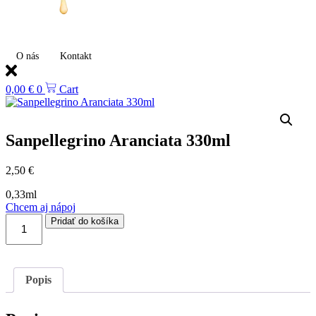
O nás
Kontakt
0,00
€
0
Cart
Sanpellegrino Aranciata 330ml
2,50
€
0,33ml
Chcem aj nápoj
množstvo
Pridať do košíka
Sanpellegrino
Aranciata
330ml
Popis