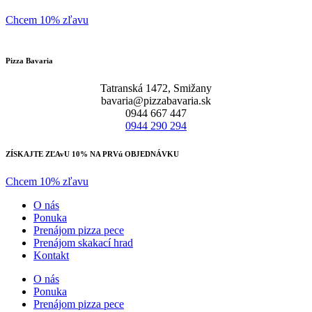
Chcem 10% zľavu
Pizza Bavaria
Tatranská 1472, Smižany
bavaria@pizzabavaria.sk
0944 667 447
0944 290 294
ZÍSKAJTE ZĽAvU 10% NA PRVú OBJEDNÁVKU
Chcem 10% zľavu
O nás
Ponuka
Prenájom pizza pece
Prenájom skakací hrad
Kontakt
O nás
Ponuka
Prenájom pizza pece